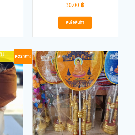
30.00
฿
สนใจสินค้า
ลดราคา!