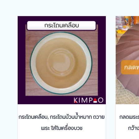
กระโถนเคลือบ, กระโถนบ้วนน้ำหมาก ถวาย
กลดพระธุ
พระ ใส่ในเครื่องบวช
กว้า