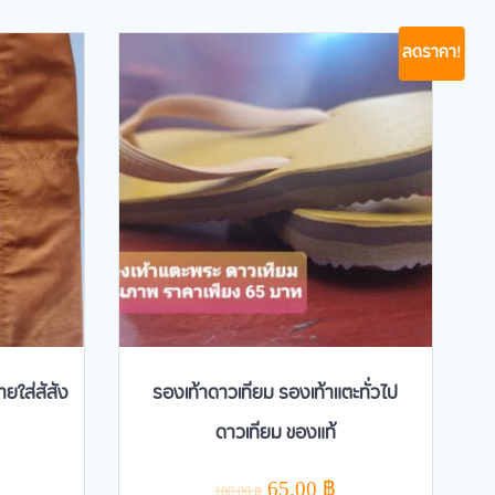
ลดราคา!
ยใส่สัสัง
รองเท้าดาวเทียม รองเท้าแตะทั่วไป
ดาวเทียม ของแท้
Original
Current
65.00
฿
100.00
฿