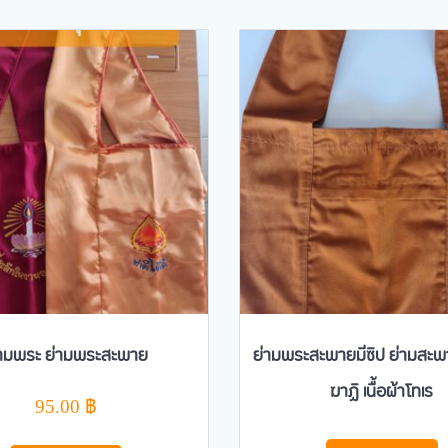
่ามพระ ย่ามพระสะพาย
ย่ามพระสะพายมีซิป ย่ามสะพา
ฆาฏิ เนื้อผ้าโทเร
95.00
฿