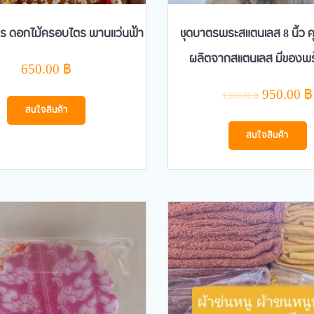
ร ดอกไม้ครอบไตร พานแว่นฟ้า
ชุดบาตรพระสแตนเลส 8 นิ้ว 
ผลิตจากสแตนเลส มีของพร
650.00
฿
Original
950.00
฿
1,000.00
฿
price
สนใจสินค้า
was:
สนใจสินค้า
1,000.00