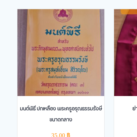
มนต์พิธี ปกเหลือง พระครูอรุณธรรมรังษี
ย
ขนาดกลาง
35.00
฿