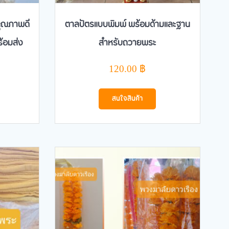
คุณภาพดี
ตาลปัตรแบบพิมพ์ พร้อมด้ามและฐาน
้อมส่ง
สำหรับถวายพระ
Current
120.00
฿
price
is:
สนใจสินค้า
 ฿.
950.00 ฿.