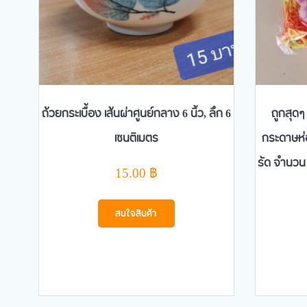
ถ้วยกระเบื้อง เส้นผ่าศูนย์กลาง 6 นิ้ว, ลึก 6
ถูกสุด
เซนติเมตร
กระดาษห่
รัด จำนวน
15.00
฿
สนใจสินค้า