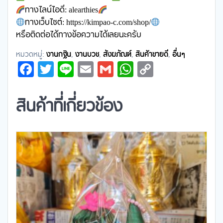
ทางไลน์ไอดี: alearthies
ทางเว็บไซต์: https://kimpao-c.com/shop/
หรือติดต่อได้ทางข้อความได้เลยนะครับ
หมวดหมู่:
งานกฐิน
,
งานบวช
,
สังฆภัณฑ์
,
สินค้าขายดี
,
อื่นๆ
Facebook
Twitter
Line
Email
Gmail
WhatsApp
Copy
Link
สินค้าที่เกี่ยวข้อง