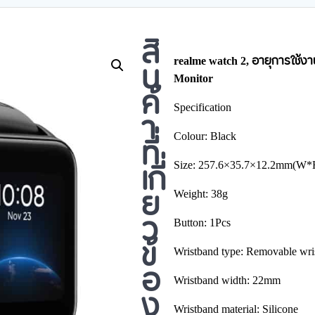
สิ
น
realme watch 2, อายุการใช้งา
Monitor
ค้
Specification
า
Colour: Black
ที่
เกี่
Size: 257.6×35.7×12.2mm(W*
ย
Weight: 38g
ว
Button: 1Pcs
ข้
Wristband type: Removable wris
อ
Wristband width: 22mm
ง
Wristband material: Silicone