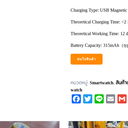
Charging Type: USB Magnetic 
Theoretical Charging Time: <2
Theoretical Working Time: 12 
Battery Capacity: 315mAh（ty
สนใจสินค้า
หมวดหมู่:
Smartwatch
,
สินค้า
watch
Facebook
Twitter
Line
Em