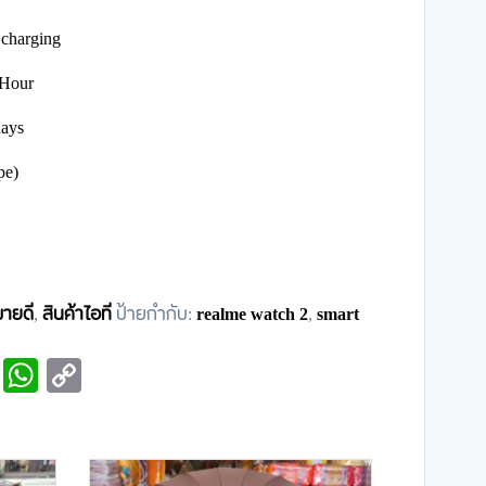
charging
 Hour
days
pe)
ขายดี
,
สินค้าไอที
ป้ายกำกับ:
realme watch 2
,
smart
ail
Gmail
WhatsApp
Copy
Link