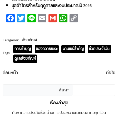
ชุดผ้าไตรสำหรับฤดูกาลและงบประมาณปี 2026
Facebook
Twitter
Line
Email
Gmail
WhatsApp
Copy
Link
Categories:
สังฆภัณฑ์
การทำบุญ
ของถวายพระ
งานพิธีสำคัญ
ชีวิตประจำวัน
Tags:
ดูแลสังฆภัณฑ์
Post
Post
ก่อนหน้า
ต่อไป
navigation
navigation
ค้นหา
ค้นหา
เรื่องล่าสุด
ค้นหาความสงบในชีวิตผ่านการปล่อยวางและเมตตาต่อทุกชีวิต