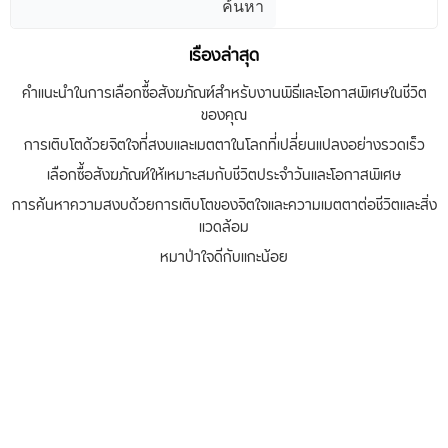
ค้นหา
เรื่องล่าสุด
คำแนะนำในการเลือกซื้อสังฆภัณฑ์สำหรับงานพิธีและโอกาสพิเศษในชีวิต
ของคุณ
การเติบโตด้วยจิตใจที่สงบและเมตตาในโลกที่เปลี่ยนแปลงอย่างรวดเร็ว
เลือกซื้อสังฆภัณฑ์ให้เหมาะสมกับชีวิตประจำวันและโอกาสพิเศษ
การค้นหาความสงบด้วยการเติบโตของจิตใจและความเมตตาต่อชีวิตและสิ่ง
แวดล้อม
หมาป่าใจดีกับแกะน้อย