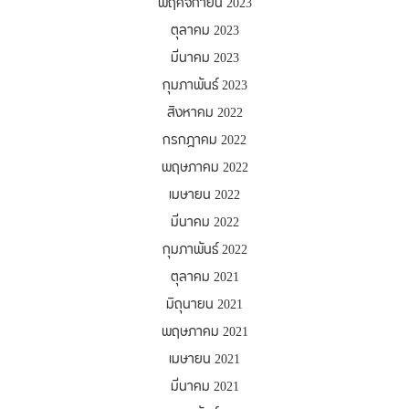
พฤศจิกายน 2023
ตุลาคม 2023
มีนาคม 2023
กุมภาพันธ์ 2023
สิงหาคม 2022
กรกฎาคม 2022
พฤษภาคม 2022
เมษายน 2022
มีนาคม 2022
กุมภาพันธ์ 2022
ตุลาคม 2021
มิถุนายน 2021
พฤษภาคม 2021
เมษายน 2021
มีนาคม 2021