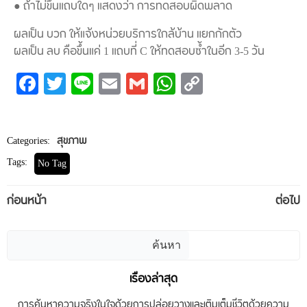
● ถ้าไม่ขึ้นแถบใดๆ แสดงว่า การทดสอบผิดพลาด
ผลเป็น บวก ให้แจ้งหน่วยบริการใกล้บ้าน แยกกักตัว
ผลเป็น ลบ คือขึ้นแค่ 1 แถบที่ C ให้ทดสอบซ้ำในอีก 3-5 วัน
Facebook
Twitter
Line
Email
Gmail
WhatsApp
Copy
Link
Categories:
สุขภาพ
Tags:
No Tag
Post
Post
ก่อนหน้า
ต่อไป
navigation
navigation
ค้นหา
ค้นหา
เรื่องล่าสุด
การค้นหาความจริงในใจด้วยการปล่อยวางและเติมเต็มชีวิตด้วยความ