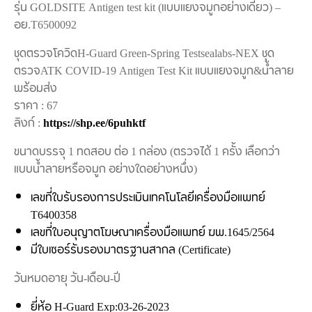
รุ่น GOLDSITE Antigen test kit (แบบแยงจมูกอย่างเดียว) –
อย.T6500092
ชุดตรวจโควิดH-Guard Green-Spring Testsealabs-NEX ชุด
ตรวจATK COVID-19 Antigen Test Kit แบบแยงจมูก&น้ำลาย
พร้อมส่ง
ราคา : 67
ลิงก์ :
https://shp.ee/6puhktf
ขนาดบรรจุ 1 ทดสอบ ต่อ 1 กล่อง (ตรวจได้ 1 ครั้ง เลือกว่า
แบบน้ำลายหรือจมูก อย่างใดอย่างหนึ่ง)
เลขที่ใบรับรอง​การประเมิน​เทคโนโลยี​เครื่อง​มือ​แพทย์
T6400358
เลขที่ใบอนุญาต​โฆษณา​เครื่องมือ​แพทย์ ฆพ.1645/2564
มีใบเซอร์รับรองมาตรฐานสากล (Certificate)
วันหมดอายุ วัน-เดือน-ปี
ยี่ห้อ H-Guard Exp:03-26-2023