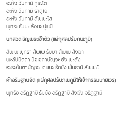
อะหัง วันทามิ ทูระโต
อะหัง วันทามิ ธาตุโย
อะหัง วันทามิ สัพพะโส
พุทธะ ธัมมะ สังฆะ ปูเชมิ
บทสวดเชิญพระเข้าตัว (แผ่กุศลปรับภพภูมิ)
สัพเพ พุทธา สัพเพ ธัมมา สัพเพ สังฆา
พะลัปปัตตา ปัจเจกานัญจะ ยัง พะลัง
อะระหันตานัญจะ เตเชนะ รักขัง พันธามิ สัพพะโ
คำอธิษฐานจิต (แผ่กุศลปรับภพภูมิให้เจ้ากรรมนายเวร)
พุทธัง อธิฏฐามิ ธัมมัง อธิฏฐามิ สังฆัง อธิฏฐามิ