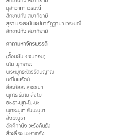
สิกขาปทัง สมาทิยามิ
มุสาวาทา เวรมณี
สิกขาปทัง สมาทิยามิ
สุราเมระยะมัชชะปมาทัฎฐานา เวระมณี
สิกขาปทัง สมาทิยามิ
คาถามหาจักรพรรดิ
(ตั้งนะโม 3 จบก่อน)
นโม พุทธายะ
พระพุทธะไตรรัตนญาณ
มณีนพรัตน์
สีสะหัสสะ สุธรรมา
พุทโธ ธัมโม สังโฆ
ยะ-ธา-พุท-โม-นะ
พุทธะบูชา ธัมมะบูชา
สังฆะบูชา
อัคคีทานัง วะรังคันธัง
สีวะลี จะ มะหาเถรัง