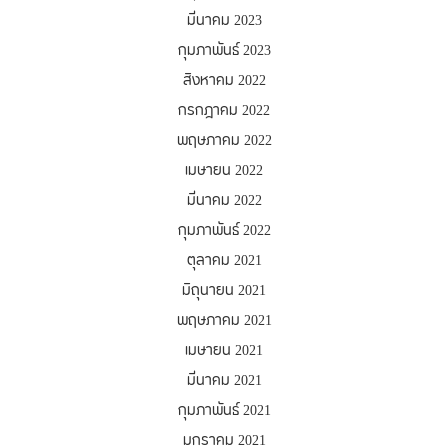
มีนาคม 2023
กุมภาพันธ์ 2023
สิงหาคม 2022
กรกฎาคม 2022
พฤษภาคม 2022
เมษายน 2022
มีนาคม 2022
กุมภาพันธ์ 2022
ตุลาคม 2021
มิถุนายน 2021
พฤษภาคม 2021
เมษายน 2021
มีนาคม 2021
กุมภาพันธ์ 2021
มกราคม 2021