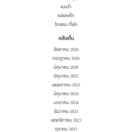
แนะนำ
แม่และเด็ก
โรงแรม ที่พัก
คลังเก็บ
สิงหาคม 2026
กรกฎาคม 2026
มิถุนายน 2026
มิถุนายน 2025
พฤษภาคม 2025
มิถุนายน 2024
มกราคม 2024
ธันวาคม 2023
พฤศจิกายน 2023
ตุลาคม 2023