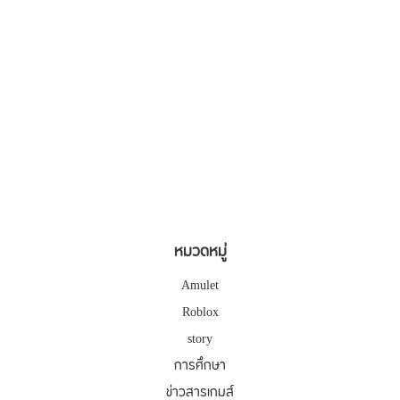
หมวดหมู่
Amulet
Roblox
story
การศึกษา
ข่าวสารเกมส์