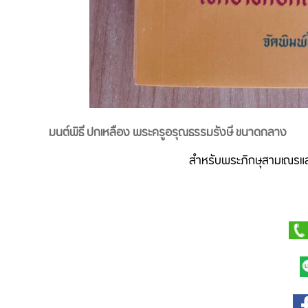
มนต์พิธี ปกเหลือง พระครูอรุณธรรมรังษี ขนาดกลาง
สำหรับพระภิกษุสามเณรและ