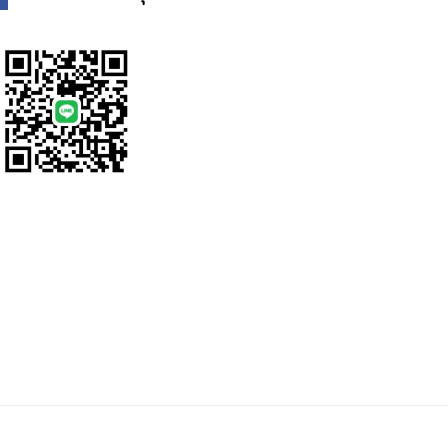
p
Post