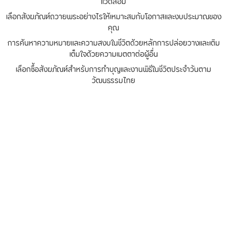
แวดล้อม
เลือกสังฆภัณฑ์ถวายพระอย่างไรให้เหมาะสมกับโอกาสและงบประมาณของ
คุณ
การค้นหาความหมายและความสงบในชีวิตด้วยหลักการปล่อยวางและเติม
เต็มใจด้วยความเมตตาต่อผู้อื่น
เลือกซื้อสังฆภัณฑ์สำหรับการทำบุญและงานพิธีในชีวิตประจำวันตาม
วัฒนธรรมไทย