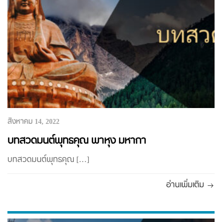
สิงหาคม 14, 2022
บทสวดมนต์พุทธคุณ พาหุง มหากา
บทสวดมนต์พุทธคุณ […]
อ่านเพิ่มเติม