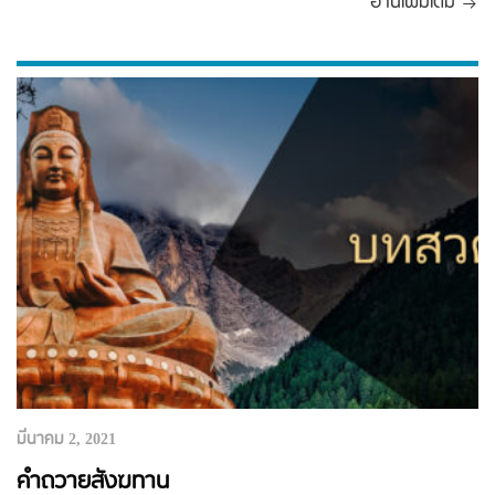
อ่านเพิ่มเติม
มีนาคม 2, 2021
คำถวายสังฆทาน