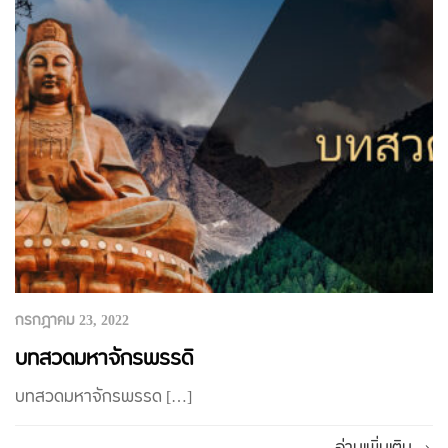
กรกฎาคม 23, 2022
บทสวดมหาจักรพรรดิ
บทสวดมหาจักรพรรด […]