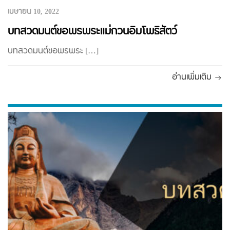
เมษายน 10, 2022
บทสวดมนต์ขอพรพระแม่กวนอิมโพธิสัตว์
บทสวดมนต์ขอพรพระ […]
อ่านเพิ่มเติม