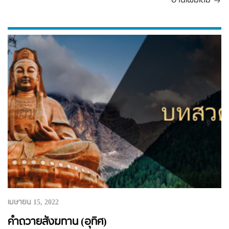
อ่านเพิ่มเติม
เมษายน 15, 2022
คำถวายสังฆทาน (อุทิศ)