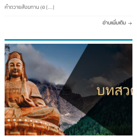
คำถวายสังฆทาน (อ […]
อ่านเพิ่มเติม