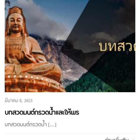
มีนาคม 8, 2021
บทสวดมนต์กรวดน้ำและให้พร
บทสวดมนต์กรวดน้ำ […]