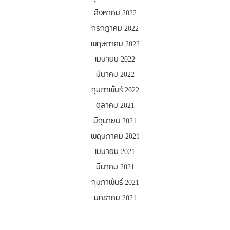
สิงหาคม 2022
กรกฎาคม 2022
พฤษภาคม 2022
เมษายน 2022
มีนาคม 2022
กุมภาพันธ์ 2022
ตุลาคม 2021
มิถุนายน 2021
พฤษภาคม 2021
เมษายน 2021
มีนาคม 2021
กุมภาพันธ์ 2021
มกราคม 2021