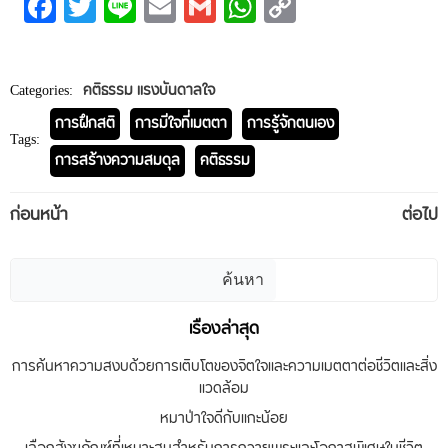
Facebook
Twitter
Line
Email
Gmail
WhatsApp
Copy
Link
Categories:
คติธรรม แรงบันดาลใจ
การฝึกสติ
การมีใจที่เมตตา
การรู้จักตนเอง
Tags:
การสร้างความสมดุล
คติธรรม
Post
Post
ก่อนหน้า
ต่อไป
navigation
navigation
ค้นหา
ค้นหา
เรื่องล่าสุด
การค้นหาความสงบด้วยการเติบโตของจิตใจและความเมตตาต่อชีวิตและสิ่ง
แวดล้อม
หมาป่าใจดีกับแกะน้อย