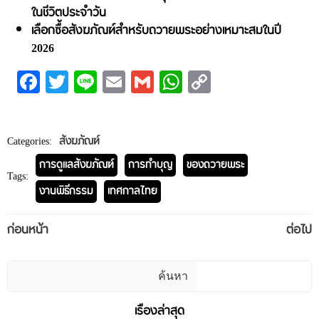
ในชีวิตประจำวัน
เลือกซื้อสังฆภัณฑ์สำหรับถวายพระอย่างเหมาะสมในปี
2026
Facebook
Twitter
Line
Email
Gmail
WhatsApp
Copy
Link
Categories:
สังฆภัณฑ์
การดูแลสังฆภัณฑ์
การทำบุญ
ของถวายพระ
Tags:
งานพิธีกรรม
เทศกาลไทย
Post
Post
ก่อนหน้า
ต่อไป
navigation
navigation
ค้นหา
ค้นหา
เรื่องล่าสุด