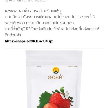
by
พี่เป้า
on
ธันวาคม 14, 2023
Review ดอยคำ สตรอว์เบอรีอบแห้ง
ผลผลิตจากโครงการพัฒนาลุ่มแม่น้ำงอน ในพระราชดำริ
รสชาติอร่อย ทานเพลินมากค่ะ แปบๆหมดถุง
และที่สำคัญไม่ใช้วัตถุกันเสีย ไม่เจือสีและไม่แต่งกลิ่นสังเคราะห์
อีกด้วยค่า
https://shope.ee/9KIBwOVsjz