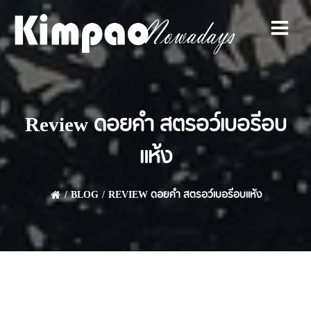
Skip
to
content
Review ดอยคำ สตรอว์เบอรีอบ
แห้ง
BLOG
REVIEW ดอยคำ สตรอว์เบอรีอบแห้ง