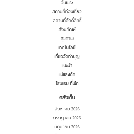
วันพระ
สถานที่ท่องเที่ยว
สถานที่ศักดิ์สิทธิ์
สังฆภัณฑ์
สุขภาพ
เทคโนโลยี
เที่ยววัดทำบุญ
แนะนำ
แม่และเด็ก
โรงแรม ที่พัก
คลังเก็บ
สิงหาคม 2026
กรกฎาคม 2026
มิถุนายน 2026