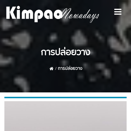
Skip
to
content
การปล่อยวาง
การปล่อยวาง