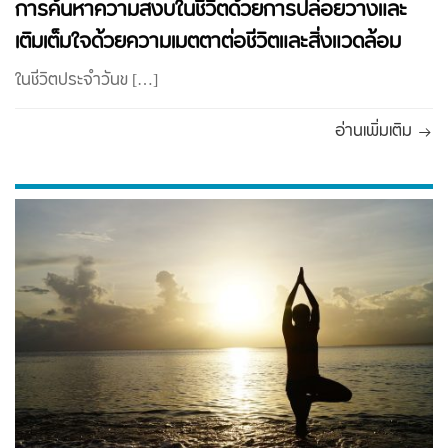
การค้นหาความสงบในชีวิตด้วยการปล่อยวางและ
เติมเต็มใจด้วยความเมตตาต่อชีวิตและสิ่งแวดล้อม
ในชีวิตประจำวันข […]
อ่านเพิ่มเติม