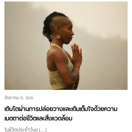
สิงหาคม 8, 2026
เติบโตผ่านการปล่อยวางและเติมเต็มใจด้วยความ
เมตตาต่อชีวิตและสิ่งแวดล้อม
ในชีวิตประจำวันข […]