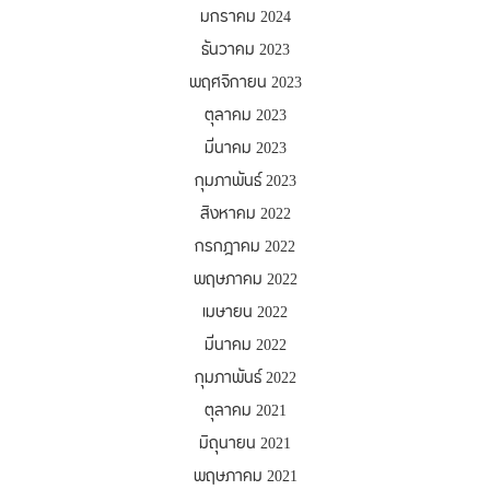
มกราคม 2024
ธันวาคม 2023
พฤศจิกายน 2023
ตุลาคม 2023
มีนาคม 2023
กุมภาพันธ์ 2023
สิงหาคม 2022
กรกฎาคม 2022
พฤษภาคม 2022
เมษายน 2022
มีนาคม 2022
กุมภาพันธ์ 2022
ตุลาคม 2021
มิถุนายน 2021
พฤษภาคม 2021