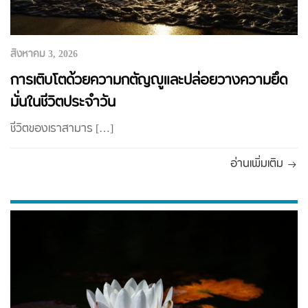
สิงหาคม 3, 2026
การเติบโตด้วยความกตัญญูและปล่อยวางความยึด
มั่นในชีวิตประจำวัน
ชีวิตของเราสามาร […]
อ่านเพิ่มเติม