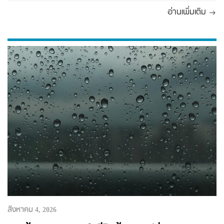
อ่านเพิ่มเติม
สิงหาคม 4, 2026