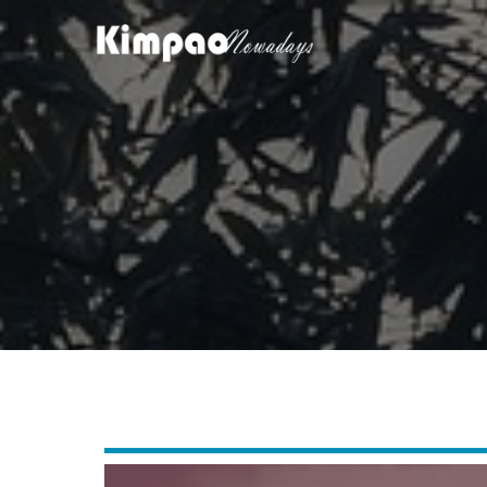
Skip
to
content