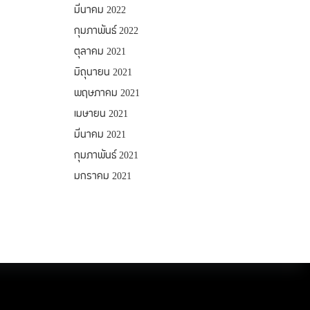
มีนาคม 2022
กุมภาพันธ์ 2022
ตุลาคม 2021
มิถุนายน 2021
พฤษภาคม 2021
เมษายน 2021
มีนาคม 2021
กุมภาพันธ์ 2021
มกราคม 2021