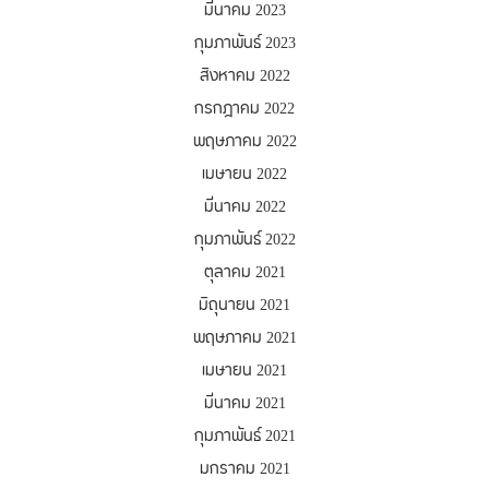
มีนาคม 2023
กุมภาพันธ์ 2023
สิงหาคม 2022
กรกฎาคม 2022
พฤษภาคม 2022
เมษายน 2022
มีนาคม 2022
กุมภาพันธ์ 2022
ตุลาคม 2021
มิถุนายน 2021
พฤษภาคม 2021
เมษายน 2021
มีนาคม 2021
กุมภาพันธ์ 2021
มกราคม 2021