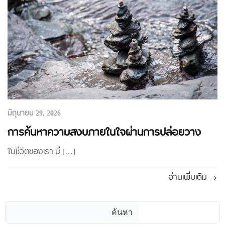
มิถุนายน 29, 2026
การค้นหาความสงบภายในใจผ่านการปล่อยวาง
ในชีวิตของเรา มี […]
อ่านเพิ่มเติม
ค้นหา
ค้นหา