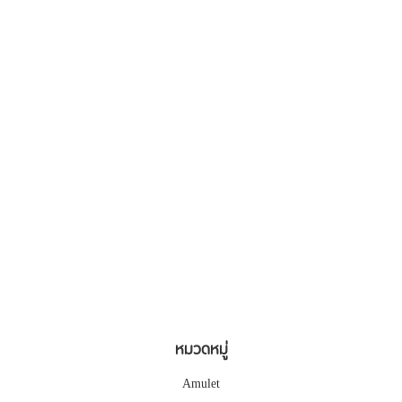
หมวดหมู่
Amulet