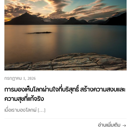
กรกฎาคม 1, 2026
การมองเห็นโลกผ่านใจที่บริสุทธิ์ สร้างความสงบและ
ความสุขที่แท้จริง
เมื่อเรามองโลกผ่ […]
อ่านเพิ่มเติม