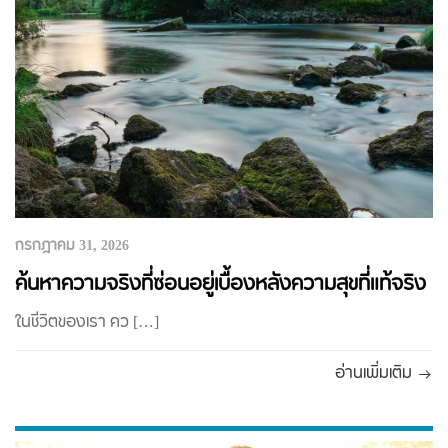
กรกฎาคม 31, 2026
ค้นหาความจริงที่ซ่อนอยู่เบื้องหลังความสุขที่แท้จริง
ในชีวิตของเรา คว […]
อ่านเพิ่มเติม