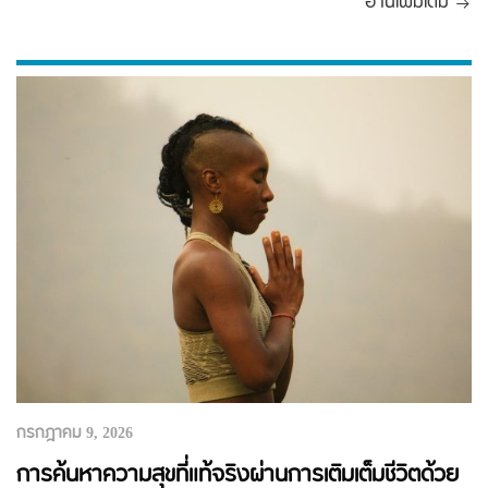
อ่านเพิ่มเติม
กรกฎาคม 9, 2026
การค้นหาความสุขที่แท้จริงผ่านการเติมเต็มชีวิตด้วย