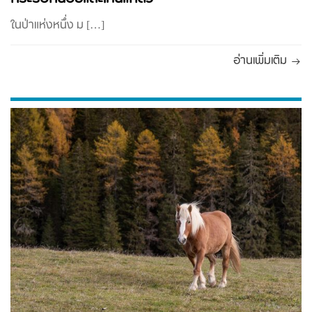
ในป่าแห่งหนึ่ง ม […]
อ่านเพิ่มเติม