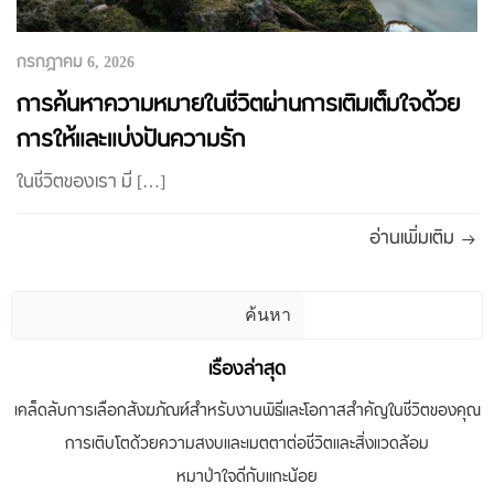
กรกฎาคม 6, 2026
การค้นหาความหมายในชีวิตผ่านการเติมเต็มใจด้วย
การให้และแบ่งปันความรัก
ในชีวิตของเรา มี […]
อ่านเพิ่มเติม
ค้นหา
ค้นหา
เรื่องล่าสุด
เคล็ดลับการเลือกสังฆภัณฑ์สำหรับงานพิธีและโอกาสสำคัญในชีวิตของคุณ
การเติบโตด้วยความสงบและเมตตาต่อชีวิตและสิ่งแวดล้อม
หมาป่าใจดีกับแกะน้อย