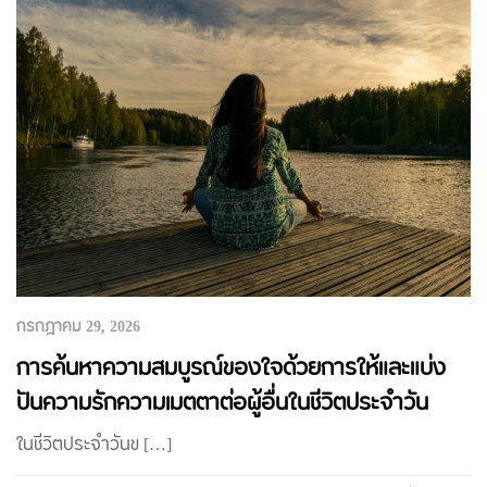
กรกฎาคม 29, 2026
การค้นหาความสมบูรณ์ของใจด้วยการให้และแบ่ง
ปันความรักความเมตตาต่อผู้อื่นในชีวิตประจำวัน
ในชีวิตประจำวันข […]