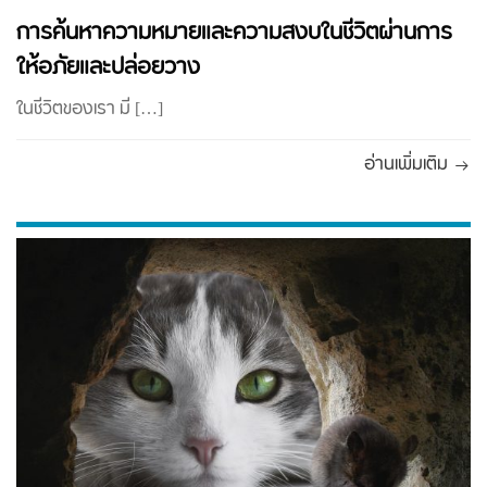
การค้นหาความหมายและความสงบในชีวิตผ่านการ
ให้อภัยและปล่อยวาง
ในชีวิตของเรา มี […]
อ่านเพิ่มเติม