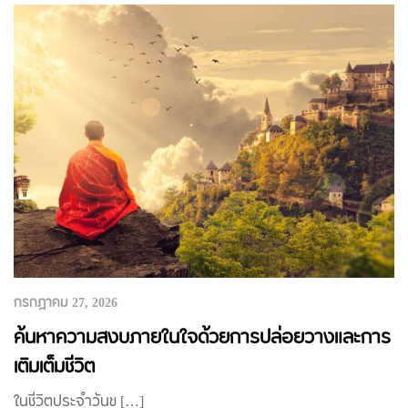
กรกฎาคม 27, 2026
ค้นหาความสงบภายในใจด้วยการปล่อยวางและการ
เติมเต็มชีวิต
ในชีวิตประจำวันข […]