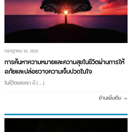
กรกฎาคม 10, 2026
การค้นหาความหมายและความสุขในชีวิตผ่านการให้
อภัยและปล่อยวางความเจ็บปวดในใจ
ในชีวิตของเรา มี […]
อ่านเพิ่มเติม