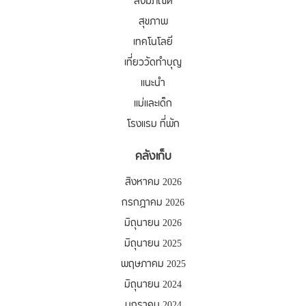
สังฆภัณฑ์
สุขภาพ
เทคโนโลยี
เที่ยววัดทำบุญ
แนะนำ
แม่และเด็ก
โรงแรม ที่พัก
คลังเก็บ
สิงหาคม 2026
กรกฎาคม 2026
มิถุนายน 2026
มิถุนายน 2025
พฤษภาคม 2025
มิถุนายน 2024
มกราคม 2024