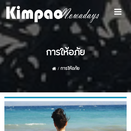
Skip
to
content
การให้อภัย
การให้อภัย