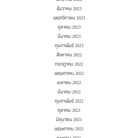
ธันวาคม 2023
พฤศจิกายน 2023
ตุลาคม 2023
มีนาคม 2023
กุมภาพันธ์ 2023
สิงหาคม 2022
กรกฎาคม 2022
พฤษภาคม 2022
เมษายน 2022
มีนาคม 2022
กุมภาพันธ์ 2022
ตุลาคม 2021
มิถุนายน 2021
พฤษภาคม 2021