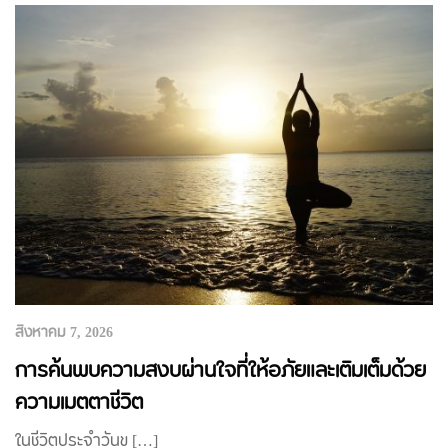
สิงหาคม 7, 2026
การค้นพบความสงบผ่านใจที่ให้อภัยและเติมเต็มด้วย
ความเมตตาชีวิต
ในชีวิตประจำวันข […]