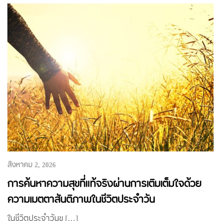
สิงหาคม 2, 2026
การค้นหาความสุขที่แท้จริงผ่านการเติมเต็มใจด้วย
ความเมตตาสันติภาพในชีวิตประจำวัน
ในชีวิตประจำวันข […]