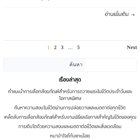
อ่านเพิ่มเติม
Posts
Po
Page
Page
Page
Page
1
2
3
…
5
Next
navigation
na
ค้นหา
ค้นหา
เรื่องล่าสุด
คำแนะนำการเลือกสังฆภัณฑ์สำหรับการถวายพระในชีวิตประจำวันและ
โอกาสพิเศษ
ค้นหาความสงบในชีวิตผ่านการปล่อยวางและเมตตาต่อทุกชีวิต
เคล็ดลับการเลือกสังฆภัณฑ์สำหรับงานพิธีและโอกาสสำคัญในชีวิตของคุณ
การเติบโตด้วยความสงบและเมตตาต่อชีวิตและสิ่งแวดล้อม
หมาป่าใจดีกับแกะน้อย