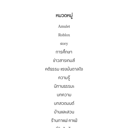
หมวดหมู่
Amulet
Roblox
story
การศึกษา
ข่าวสารเกมส์
คติธรรม แรงบันดาลใจ
ความรู้
นิทานธรรมะ
บทความ
บทสวดมนต์
บ้านและสวน
ร้านกาแฟ คาเฟ่