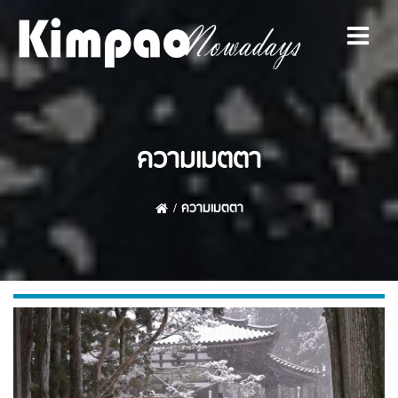
Skip
to
content
ความเมตตา
ความเมตตา