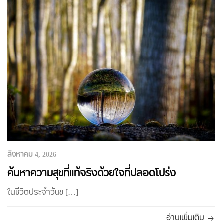
สิงหาคม 4, 2026
ค้นหาความสุขที่แท้จริงด้วยใจที่ปลอดโปร่ง
ในชีวิตประจำวันข […]
อ่านเพิ่มเติม