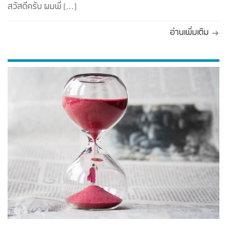
สวัสดีครับ ผมพี่ […]
อ่านเพิ่มเติม