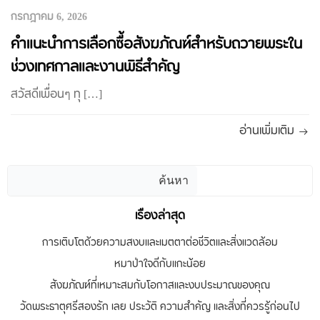
กรกฎาคม 6, 2026
คำแนะนำการเลือกซื้อสังฆภัณฑ์สำหรับถวายพระใน
ช่วงเทศกาลและงานพิธีสำคัญ
สวัสดีเพื่อนๆ ทุ […]
อ่านเพิ่มเติม
ค้นหา
ค้นหา
เรื่องล่าสุด
การเติบโตด้วยความสงบและเมตตาต่อชีวิตและสิ่งแวดล้อม
หมาป่าใจดีกับแกะน้อย
สังฆภัณฑ์ที่เหมาะสมกับโอกาสและงบประมาณของคุณ
วัดพระธาตุศรีสองรัก เลย ประวัติ ความสำคัญ และสิ่งที่ควรรู้ก่อนไป