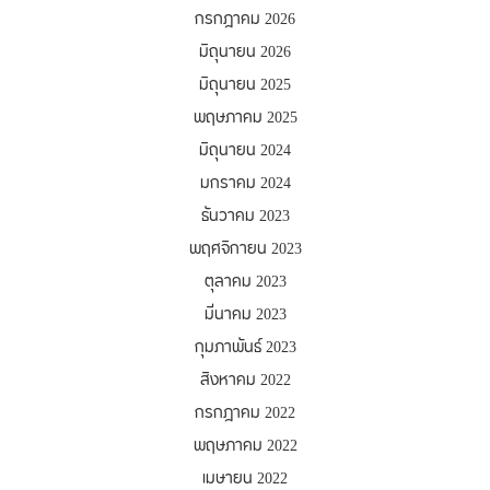
กรกฎาคม 2026
มิถุนายน 2026
มิถุนายน 2025
พฤษภาคม 2025
มิถุนายน 2024
มกราคม 2024
ธันวาคม 2023
พฤศจิกายน 2023
ตุลาคม 2023
มีนาคม 2023
กุมภาพันธ์ 2023
สิงหาคม 2022
กรกฎาคม 2022
พฤษภาคม 2022
เมษายน 2022