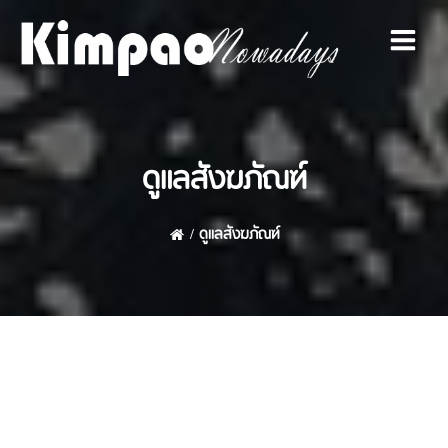
Skip
to
content
ดูแลสังฆภัณฑ์
ดูแลสังฆภัณฑ์