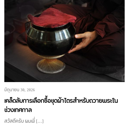
มิถุนายน 30, 2026
เคล็ดลับการเลือกซื้อชุดผ้าไตรสำหรับถวายพระใน
ช่วงเทศกาล
สวัสดีครับ ผมพี่ […]