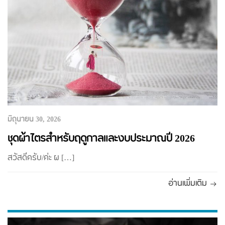
มิถุนายน 30, 2026
ชุดผ้าไตรสำหรับฤดูกาลและงบประมาณปี 2026
สวัสดีครับ/ค่ะ ผ […]
อ่านเพิ่มเติม