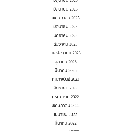
มิถุนายน 2026
มิถุนายน 2025
พฤษภาคม 2025
มิถุนายน 2024
มกราคม 2024
ธันวาคม 2023
พฤศจิกายน 2023
ตุลาคม 2023
มีนาคม 2023
กุมภาพันธ์ 2023
สิงหาคม 2022
กรกฎาคม 2022
พฤษภาคม 2022
เมษายน 2022
มีนาคม 2022