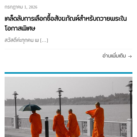
กรกฎาคม 1, 2026
เคล็ดลับการเลือกซื้อสังฆภัณฑ์สำหรับถวายพระใน
โอกาสพิเศษ
สวัสดีค่ะทุกคน พ […]
อ่านเพิ่มเติม