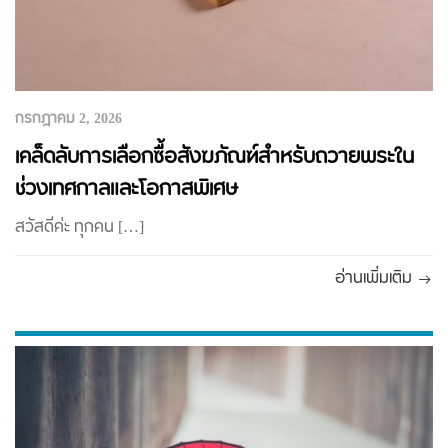
กรกฎาคม 2, 2026
เคล็ดลับการเลือกซื้อสังฆภัณฑ์สำหรับถวายพระใน
ช่วงเทศกาลและโอกาสพิเศษ
สวัสดีค่ะ ทุกคน […]
อ่านเพิ่มเติม