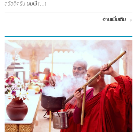
สวัสดีครับ ผมพี่ […]
อ่านเพิ่มเติม