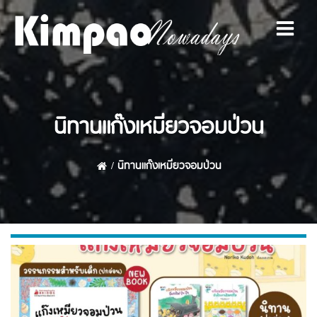
Skip
to
content
นิทานแก๊งเหมียวจอมป่วน
นิทานแก๊งเหมียวจอมป่วน