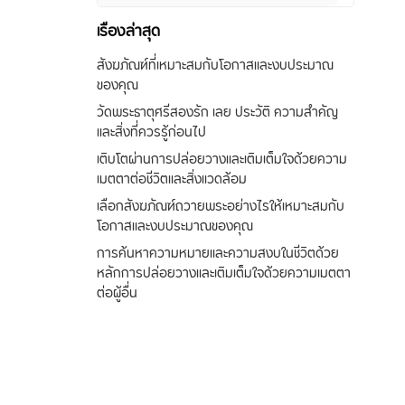
เรื่องล่าสุด
สังฆภัณฑ์ที่เหมาะสมกับโอกาสและงบประมาณ
ของคุณ
วัดพระธาตุศรีสองรัก เลย ประวัติ ความสำคัญ
และสิ่งที่ควรรู้ก่อนไป
เติบโตผ่านการปล่อยวางและเติมเต็มใจด้วยความ
เมตตาต่อชีวิตและสิ่งแวดล้อม
เลือกสังฆภัณฑ์ถวายพระอย่างไรให้เหมาะสมกับ
โอกาสและงบประมาณของคุณ
การค้นหาความหมายและความสงบในชีวิตด้วย
หลักการปล่อยวางและเติมเต็มใจด้วยความเมตตา
ต่อผู้อื่น