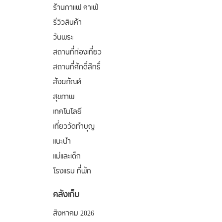
ร้านกาแฟ คาเฟ่
รีวิวสินค้า
วันพระ
สถานที่ท่องเที่ยว
สถานที่ศักดิ์สิทธิ์
สังฆภัณฑ์
สุขภาพ
เทคโนโลยี
เที่ยววัดทำบุญ
แนะนำ
แม่และเด็ก
โรงแรม ที่พัก
คลังเก็บ
สิงหาคม 2026