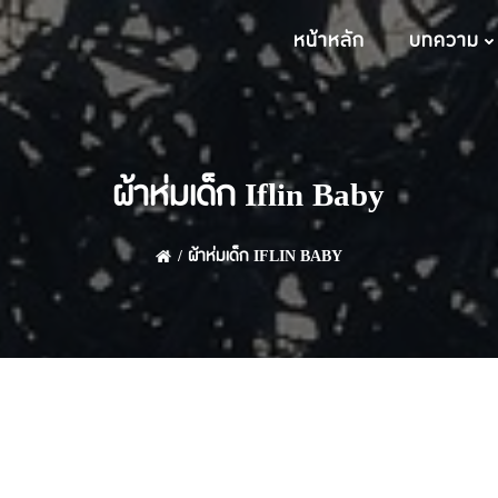
หน้าหลัก
บทความ
ผ้าห่มเด็ก Iflin Baby
ผ้าห่มเด็ก IFLIN BABY