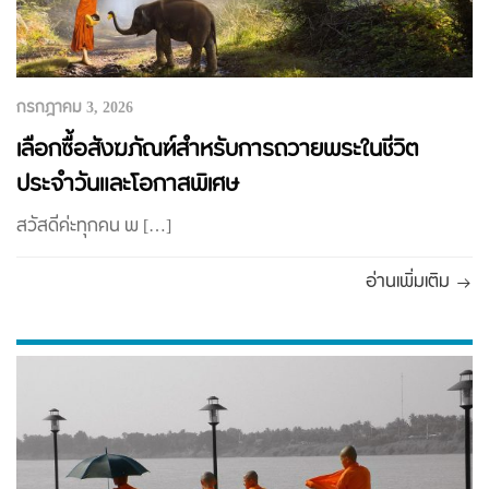
กรกฎาคม 3, 2026
เลือกซื้อสังฆภัณฑ์สำหรับการถวายพระในชีวิต
ประจำวันและโอกาสพิเศษ
สวัสดีค่ะทุกคน พ […]
อ่านเพิ่มเติม