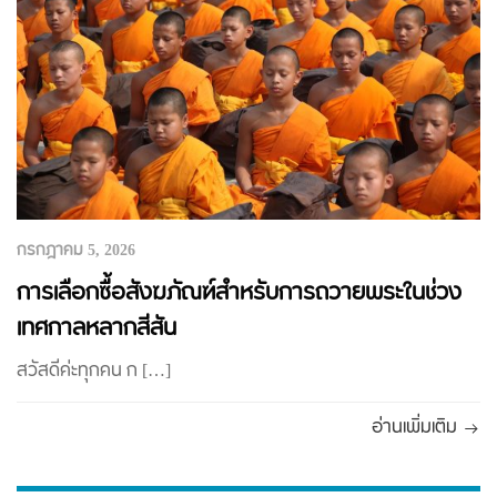
กรกฎาคม 5, 2026
การเลือกซื้อสังฆภัณฑ์สำหรับการถวายพระในช่วง
เทศกาลหลากสีสัน
สวัสดีค่ะทุกคน ก […]
อ่านเพิ่มเติม