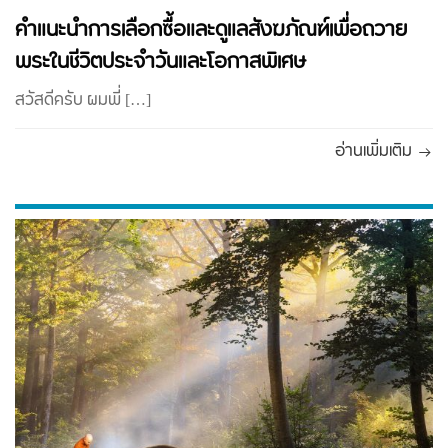
คำแนะนำการเลือกซื้อและดูแลสังฆภัณฑ์เพื่อถวาย
พระในชีวิตประจำวันและโอกาสพิเศษ
สวัสดีครับ ผมพี่ […]
อ่านเพิ่มเติม