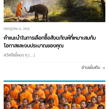
กรกฎาคม 6, 2026
คำแนะนำในการเลือกซื้อสังฆภัณฑ์ที่เหมาะสมกับ
โอกาสและงบประมาณของคุณ
สวัสดีเพื่อนๆ ทุ […]
อ่านเพิ่มเติม