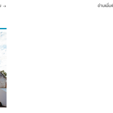
ม
อ่านเพิ่มเ