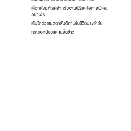
เลือกสังฆภัณฑ์สำหรับงานพิธีและโอกาสพิเศษ
อย่างไร
เติบโตด้วยเมตตาสันติภาพในชีวิตประจำวัน
กระรอกน้อยและเมล็ดข้าว