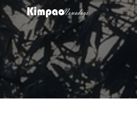
Skip
to
content