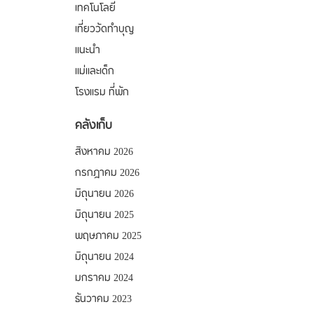
เทคโนโลยี
เที่ยววัดทำบุญ
แนะนำ
แม่และเด็ก
โรงแรม ที่พัก
คลังเก็บ
สิงหาคม 2026
กรกฎาคม 2026
มิถุนายน 2026
มิถุนายน 2025
พฤษภาคม 2025
มิถุนายน 2024
มกราคม 2024
ธันวาคม 2023