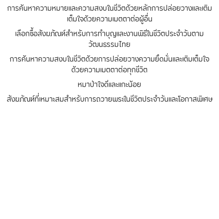
การค้นหาความหมายและความสงบในชีวิตด้วยหลักการปล่อยวางและเติม
เต็มใจด้วยความเมตตาต่อผู้อื่น
เลือกซื้อสังฆภัณฑ์สำหรับการทำบุญและงานพิธีในชีวิตประจำวันตาม
วัฒนธรรมไทย
การค้นหาความสงบในชีวิตด้วยการปล่อยวางความยึดมั่นและเติมเต็มใจ
ด้วยความเมตตาต่อทุกชีวิต
หมาป่าใจดีและแกะน้อย
สังฆภัณฑ์ที่เหมาะสมสำหรับการถวายพระในชีวิตประจำวันและโอกาสพิเศษ