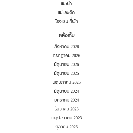
แนะนำ
แม่และเด็ก
โรงแรม ที่พัก
คลังเก็บ
สิงหาคม 2026
กรกฎาคม 2026
มิถุนายน 2026
มิถุนายน 2025
พฤษภาคม 2025
มิถุนายน 2024
มกราคม 2024
ธันวาคม 2023
พฤศจิกายน 2023
ตุลาคม 2023