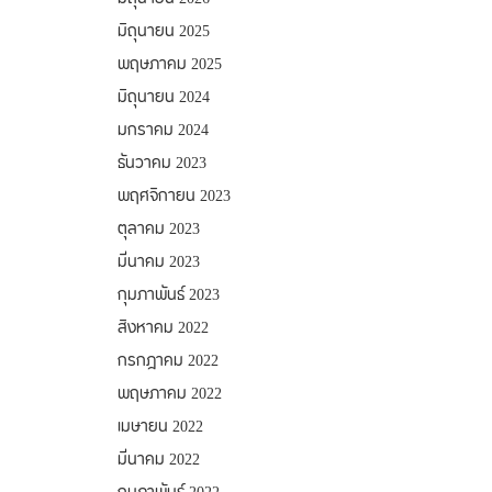
มิถุนายน 2025
พฤษภาคม 2025
มิถุนายน 2024
มกราคม 2024
ธันวาคม 2023
พฤศจิกายน 2023
ตุลาคม 2023
มีนาคม 2023
กุมภาพันธ์ 2023
สิงหาคม 2022
กรกฎาคม 2022
พฤษภาคม 2022
เมษายน 2022
มีนาคม 2022