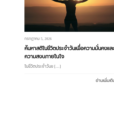
กรกฎาคม 5, 2026
ค้นหาสติในชีวิตประจำวันเพื่อความมั่นคงแล
ความสงบภายในใจ
ในชีวิตประจำวันข […]
อ่านเพิ่มเติ