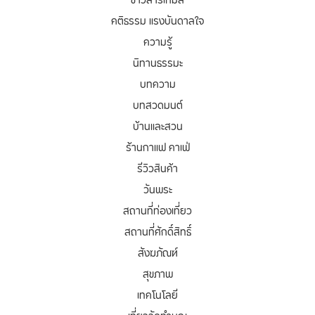
ข่าวสารเกมส์
คติธรรม แรงบันดาลใจ
ความรู้
นิทานธรรมะ
บทความ
บทสวดมนต์
บ้านและสวน
ร้านกาแฟ คาเฟ่
รีวิวสินค้า
วันพระ
สถานที่ท่องเที่ยว
สถานที่ศักดิ์สิทธิ์
สังฆภัณฑ์
สุขภาพ
เทคโนโลยี