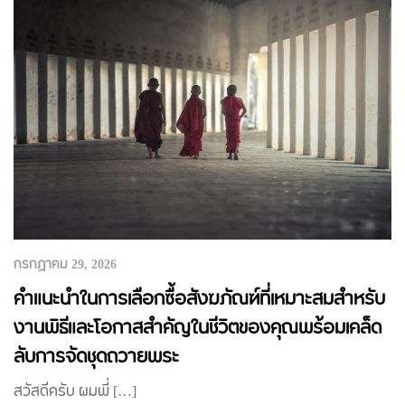
กรกฎาคม 29, 2026
คำแนะนำในการเลือกซื้อสังฆภัณฑ์ที่เหมาะสมสำหรับ
งานพิธีและโอกาสสำคัญในชีวิตของคุณพร้อมเคล็ด
ลับการจัดชุดถวายพระ
สวัสดีครับ ผมพี่ […]