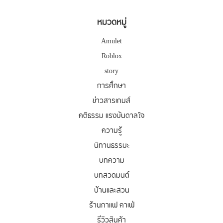
หมวดหมู่
Amulet
Roblox
story
การศึกษา
ข่าวสารเกมส์
คติธรรม แรงบันดาลใจ
ความรู้
นิทานธรรมะ
บทความ
บทสวดมนต์
บ้านและสวน
ร้านกาแฟ คาเฟ่
รีวิวสินค้า