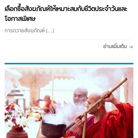
เลือกซื้อสังฆภัณฑ์ให้เหมาะสมกับชีวิตประจำวันและ
โอกาสพิเศษ
การถวายสังฆภัณฑ์ […]
อ่านเพิ่มเติม