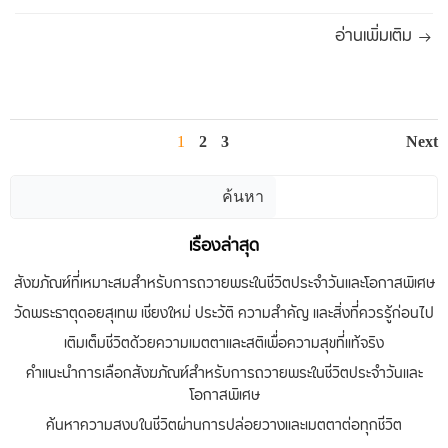
อ่านเพิ่มเติม
Posts
Po
Page
Page
Page
1
2
3
Next
navigation
na
ค้นหา
ค้นหา
เรื่องล่าสุด
สังฆภัณฑ์ที่เหมาะสมสำหรับการถวายพระในชีวิตประจำวันและโอกาสพิเศษ
วัดพระธาตุดอยสุเทพ เชียงใหม่ ประวัติ ความสำคัญ และสิ่งที่ควรรู้ก่อนไป
เติมเต็มชีวิตด้วยความเมตตาและสติเพื่อความสุขที่แท้จริง
คำแนะนำการเลือกสังฆภัณฑ์สำหรับการถวายพระในชีวิตประจำวันและ
โอกาสพิเศษ
ค้นหาความสงบในชีวิตผ่านการปล่อยวางและเมตตาต่อทุกชีวิต