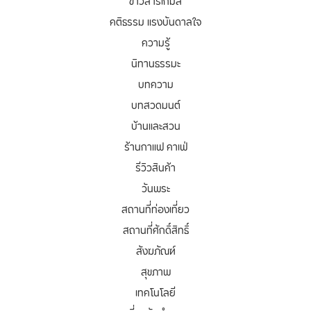
ข่าวสารเกมส์
คติธรรม แรงบันดาลใจ
ความรู้
นิทานธรรมะ
บทความ
บทสวดมนต์
บ้านและสวน
ร้านกาแฟ คาเฟ่
รีวิวสินค้า
วันพระ
สถานที่ท่องเที่ยว
สถานที่ศักดิ์สิทธิ์
สังฆภัณฑ์
สุขภาพ
เทคโนโลยี