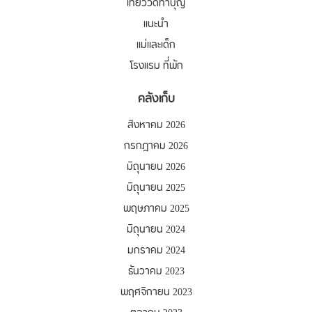
เที่ยววัดทำบุญ
แนะนำ
แม่และเด็ก
โรงแรม ที่พัก
คลังเก็บ
สิงหาคม 2026
กรกฎาคม 2026
มิถุนายน 2026
มิถุนายน 2025
พฤษภาคม 2025
มิถุนายน 2024
มกราคม 2024
ธันวาคม 2023
พฤศจิกายน 2023