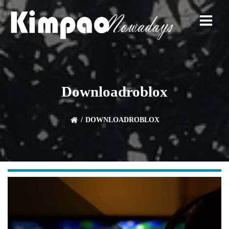
Skip
to
content
Downloadroblox
DOWNLOADROBLOX