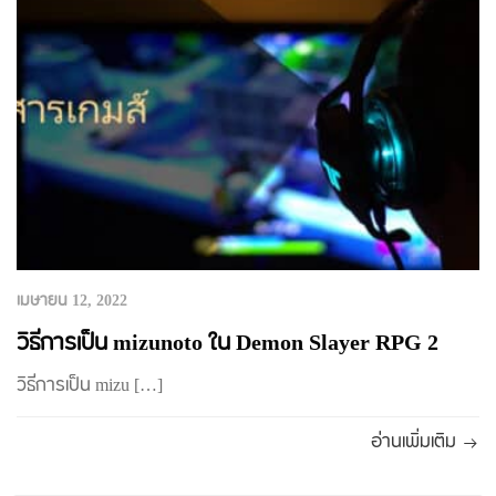
เมษายน 12, 2022
วิธีการเป็น mizunoto ใน Demon Slayer RPG 2
วิธีการเป็น mizu […]
อ่านเพิ่มเติม