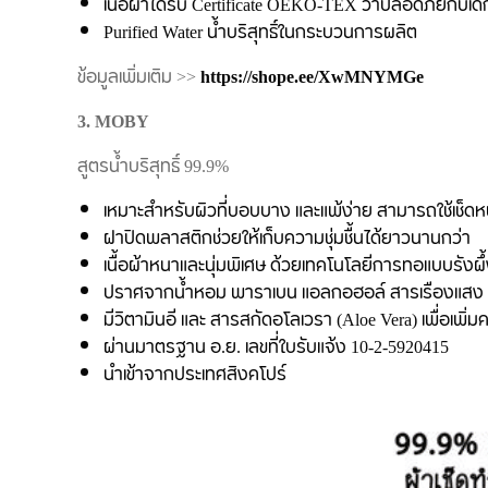
เนื้อผ้าได้รับ Certificate OEKO-TEX ว่าปลอดภัยกับเด
Purified Water น้ำบริสุทธิ์ในกระบวนการผลิต
ข้อมูลเพิ่มเติม >>
https://shope.ee/XwMNYMGe
3. MOBY
สูตรน้ำบริสุทธิ์ 99.9%
เหมาะสำหรับผิวที่บอบบาง และแพ้ง่าย สามารถใช้เช็ดห
ฝาปิดพลาสติกช่วยให้เก็บความชุ่มชื้นได้ยาวนานกว่า
เนื้อผ้าหนาและนุ่มพิเศษ ด้วยเทคโนโลยีการทอแบบรังผึ้ง
ปราศจากน้ำหอม พาราเบน แอลกอฮอล์ สารเรืองแสง ฟ
มีวิตามินอี และ สารสกัดอโลเวรา (Aloe Vera) เพื่อเพิ่มคว
ผ่านมาตรฐาน อ.ย. เลขที่ใบรับแจ้ง 10-2-5920415
นำเข้าจากประเทศสิงคโปร์