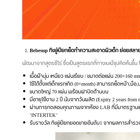
Bebesup ทิชชู่เปียกเช็ดทำความสะอาดผิวเด็ก ย่อยสลา
พัฒนาจากสูตรซีโร่ ซึ่งเป็นสูตรแรกที่ทางเบเบ้ซุปคิดค้นข
เนื้อผ้านุ่ม เหนียว แผ่นเรียบ / ขนาดต่อแผ่น 200×1
ใช้ได้ตั้งแต่เด็กแรกเกิด (0+month) สามารถเช็ดหน้า,มือ,
ขนาดใหญ่ 70 แผ่น พร้อมฝาปิดด้านบน
มีอายุใช้งาน 2 ปี นับจากวันผลิต (Expiry 2 years from 
ผ่านการทดสอบคุณภาพจากห้อง LAB ที่มีมาตรฐานแล
‘INTERTEK’
รับรางวัล ทิชชู่เปียกยอดขายอันดับ1 จากผลการสำรวจข